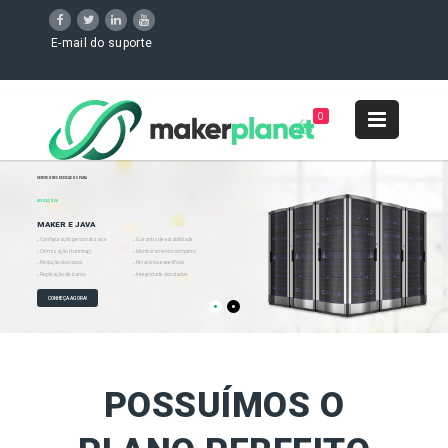
E-mail do suporte
0
SERVIDORES DEDICADOS PARA
APLICAÇÕES
MAKER E JAVA
Configuração personalizada
Garantia de estabilidade
Otimização (tunning)
Monitoramento completo
Redução dos riscos
Relatórios específicos
Replicação de banco
Integridade dos dados
CONHEÇA AGORA!
POSSUÍMOS O