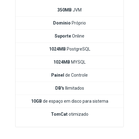
350MB
JVM
Domínio
Próprio
Suporte
Online
1024MB
PostgreSQL
1024MB
MYSQL
Painel
de Controle
DB's
Ilimitados
10GB
de espaço em disco para sistema
TomCat
otimizado