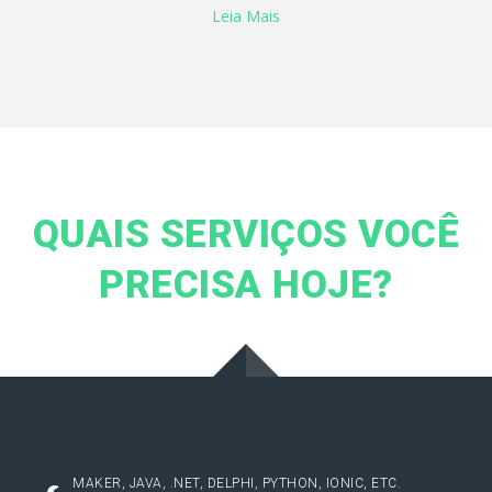
Leia Mais
QUAIS SERVIÇOS VOCÊ
PRECISA HOJE?
MAKER, JAVA, .NET, DELPHI, PYTHON, IONIC, ETC.