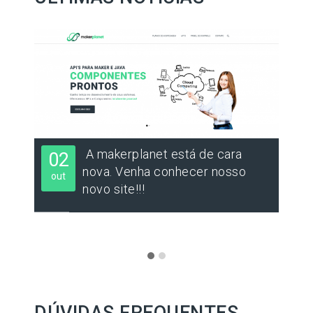
A makerplanet está de cara
02
3
nova. Venha conhecer nosso
out
set
novo site!!!