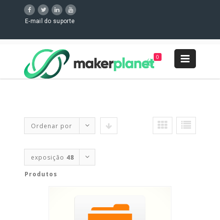
E-mail do suporte
0
Ordenar por
Ordem padrão
exposição
48
Produtos